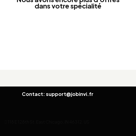
dans votre spécialité
Contact: support@jobinvi.fr
118 E 128th St, East Chicago, IN 46312, US