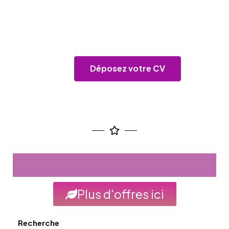
Se Connecter
/
Inscription
Jobs Agriculture- Environnement-
Déposez votre CV
Soins aux Animaux
Plus d'offres ici
Recherche