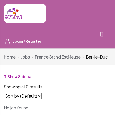
Login
/
Register
Home
Jobs
France
Grand Est
Meuse
Bar-le-Duc
Show Sidebar
Showing all 0 results
No job found.