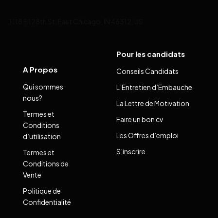
118 E 128th St, East Chicago, IN 46312, US
Pour les candidats
A Propos
Conseils Candidats
Qui sommes
L’Entretien d’Embauche
nous?
La Lettre de Motivation
Termes et
Faire un bon cv
Conditions
Les Offres d’emploi
d’utilisation
S’inscrire
Termes et
Conditions de
Vente
Politique de
Confidentialité