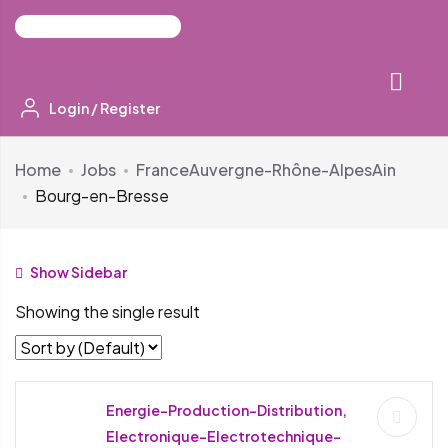
Login
/
Register
Home
Jobs
France
Auvergne-Rhône-Alpes
Ain
Bourg-en-Bresse
Show Sidebar
Showing the single result
Energie-Production-Distribution,
Electronique-Electrotechnique-