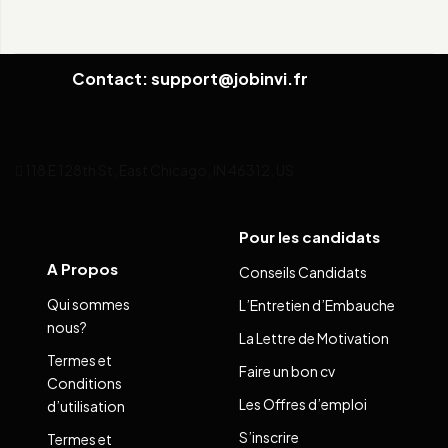
Contact: support@jobinvi.fr
118 E 128th St, East Chicago, IN 46312, US
Pour les candidats
A Propos
Conseils Candidats
Qui sommes
L’Entretien d’Embauche
nous?
La Lettre de Motivation
Termes et
Faire un bon cv
Conditions
Les Offres d’emploi
d’utilisation
S’inscrire
Termes et