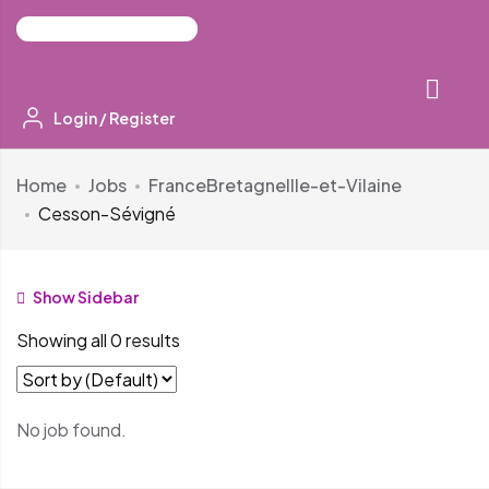
Login
/
Register
Home
Jobs
France
Bretagne
Ille-et-Vilaine
Cesson-Sévigné
Show Sidebar
Showing all 0 results
No job found.