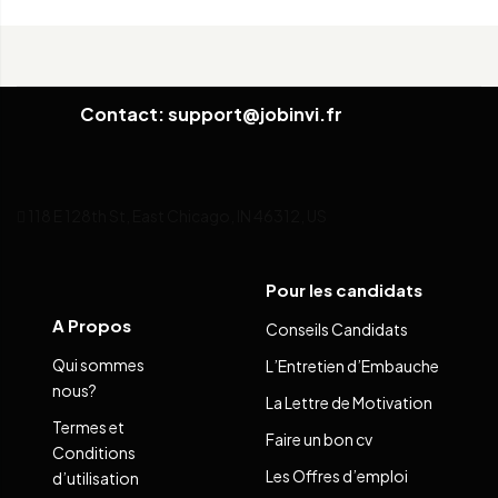
Contact: support@jobinvi.fr
118 E 128th St, East Chicago, IN 46312, US
Pour les candidats
A Propos
Conseils Candidats
Qui sommes
L’Entretien d’Embauche
nous?
La Lettre de Motivation
Termes et
Faire un bon cv
Conditions
Les Offres d’emploi
d’utilisation