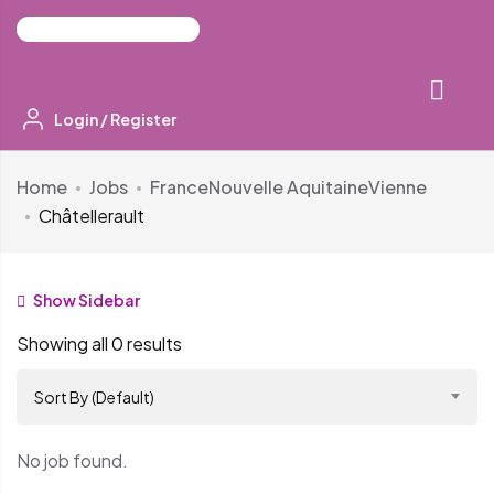
Login
/
Register
Home
Jobs
France
Nouvelle Aquitaine
Vienne
Châtellerault
Show Sidebar
Showing all 0 results
Sort By (Default)
No job found.