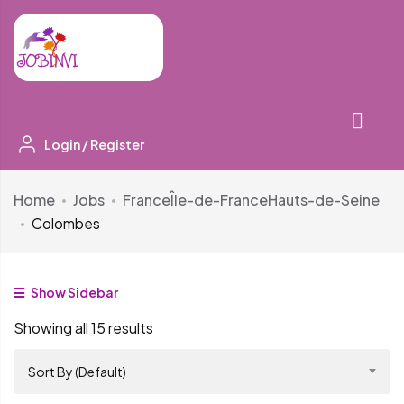
Login
/
Register
Home
Jobs
France
Île-de-France
Hauts-de-Seine
Colombes
Show Sidebar
Showing all 15 results
Sort By (Default)