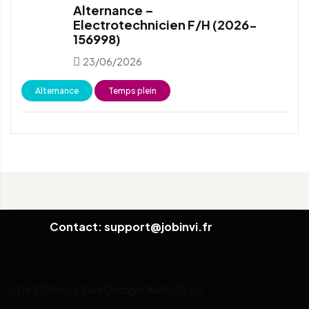
Alternance –
Electrotechnicien F/H (2026-
156998)
23/06/2026
Alternance
Temps plein
Contact: support@jobinvi.fr
118 E 128th St, East Chicago, IN 46312, US