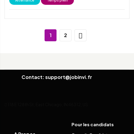
Alternance
Temps plein
1
2
Contact: support@jobinvi.fr
118 E 128th St, East Chicago, IN 46312, US
Pour les candidats
A Propos