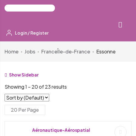
Login
/
Register
Home
Jobs
France
Île-de-France
Essonne
Show Sidebar
Showing
1
–
20
of 23 results
Aéronautique-Aérospatial