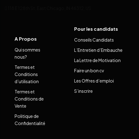
118 E 128th St, East Chicago, IN 46312, US
Pour les candidats
A Propos
Conseils Candidats
Qui sommes
L’Entretien d’Embauche
nous?
La Lettre de Motivation
Termes et
Faire un bon cv
Conditions
Les Offres d’emploi
d’utilisation
S’inscrire
Termes et
Conditions de
Vente
Politique de
Confidentialité