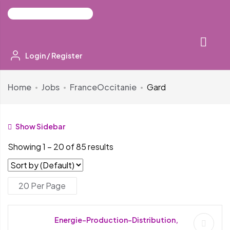
Login
/
Register
Home
Jobs
France
Occitanie
Gard
Show Sidebar
Showing
1
–
20
of 85 results
Energie-Production-Distribution,