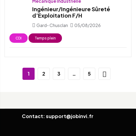
Mécanique Industrielle
Ingénieur/Ingénieure Sûreté
d’Exploitation F/H
Gard- Chusclan
05/08/2026
CDI
Temps plein
1
2
3
…
5
Contact: support@jobinvi.fr