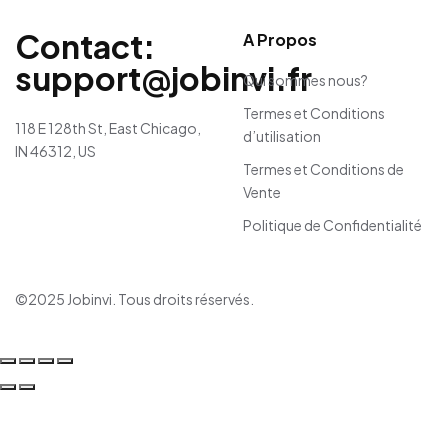
Contact:
A Propos
support@jobinvi.fr
Qui sommes nous?
Termes et Conditions
118 E 128th St, East Chicago,
d’utilisation
IN 46312, US
Termes et Conditions de
Vente
Politique de Confidentialité
©2025 Jobinvi. Tous droits réservés.