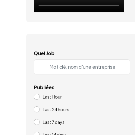
Quel Job
Publiées
Last Hour
Last 24 hours
Last 7 days
Last 14 days