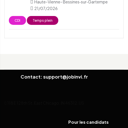
Haute-Vienne- Bessines‑sur‑Gartempe
21/07/2026
CDI
Temps plein
Contact: support@jobinvi.fr
118 E 128th St, East Chicago, IN 46312, US
Pour les candidats