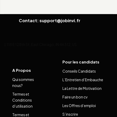
Contact: support@jobinvi.fr
118 E 128th St, East Chicago, IN 46312, US
Pour les candidats
A Propos
Conseils Candidats
Qui sommes
L’Entretien d’Embauche
nous?
La Lettre de Motivation
Termes et
Faire un bon cv
Conditions
Les Offres d’emploi
d’utilisation
S’inscrire
Termes et