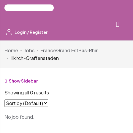
Login
/
Register
Home
Jobs
France
Grand Est
Bas-Rhin
Illkirch-Graffenstaden
Show Sidebar
Showing all 0 results
No job found.