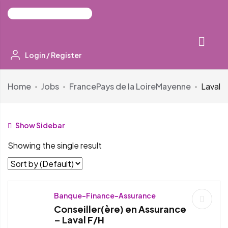
Login
/
Register
Home
Jobs
France
Pays de la Loire
Mayenne
Laval
Show Sidebar
Showing the single result
Banque-Finance-Assurance
Conseiller(ère) en Assurance
– Laval F/H