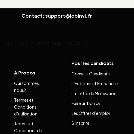
Contact: support@jobinvi.fr
118 E 128th St, East Chicago, IN 46312, US
Pour les candidats
A Propos
Conseils Candidats
Qui sommes
L’Entretien d’Embauche
nous?
La Lettre de Motivation
Termes et
Faire un bon cv
Conditions
Les Offres d’emploi
d’utilisation
S’inscrire
Termes et
Conditions de