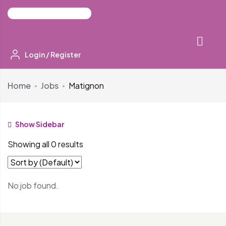
Login
/
Register
Home
Jobs
Matignon
Show Sidebar
Showing all 0 results
No job found.