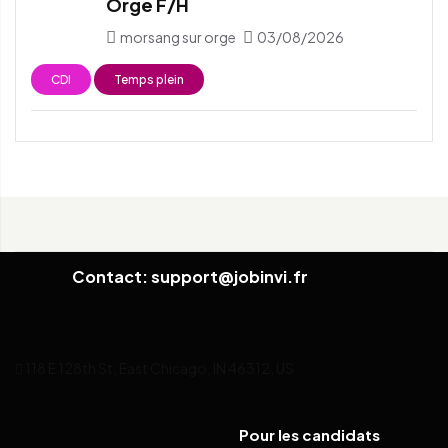
Orge F/H
morsang sur orge
03/08/2026
CDI
Temps plein
Contact: support@jobinvi.fr
118 E 128th St, East Chicago, IN 46312, US
Pour les candidats