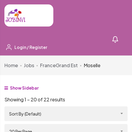
Login
/
Register
Home
Jobs
France
Grand Est
Moselle
Show Sidebar
Showing
1
–
20
of 22 results
Sort By (Default)
20 Per Page