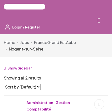
Login
/
Register
Home
Jobs
France
Grand Est
Aube
Nogent-sur-Seine
Show Sidebar
Showing all 2 results
Administration- Gestion-
Comptabilité