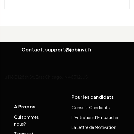
Contact: support@jobinvi.fr
118 E 128th St, East Chicago, IN 46312, US
Pour les candidats
A Propos
Conseils Candidats
Qui sommes
L’Entretien d’Embauche
nous?
La Lettre de Motivation
Termes et