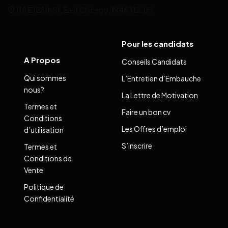
118 E 128th St, East Chicago, IN 46312, US
Pour les candidats
A Propos
Conseils Candidats
Qui sommes
L’Entretien d’Embauche
nous?
La Lettre de Motivation
Termes et
Faire un bon cv
Conditions
Les Offres d’emploi
d’utilisation
S’inscrire
Termes et
Conditions de
Vente
Politique de
Confidentialité