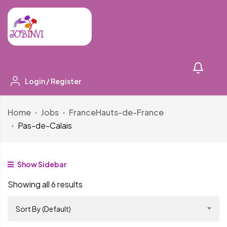
Login
/
Register
Home
Jobs
France
Hauts-de-France
Pas-de-Calais
Show Sidebar
Showing all 6 results
Sort By (Default)