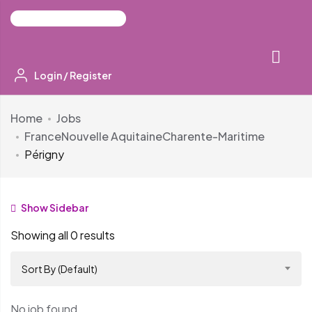
Login
/
Register
Home
Jobs
France
Nouvelle Aquitaine
Charente-Maritime
Périgny
Show Sidebar
Showing all 0 results
Sort By (Default)
No job found.