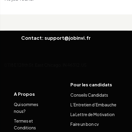
Contact: support@jobinvi.fr
118 E 128th St, East Chicago, IN 46312, US
Pour les candidats
A Propos
Conseils Candidats
Qui sommes
L’Entretien d’Embauche
nous?
La Lettre de Motivation
Termes et
Faire un bon cv
Conditions