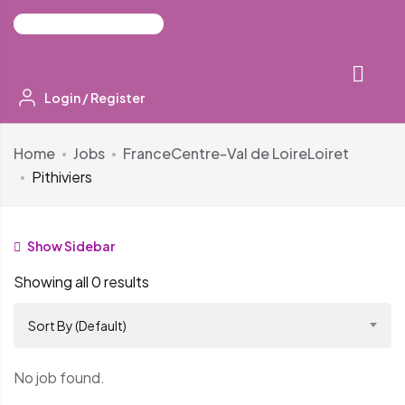
Login
/
Register
Home
Jobs
France
Centre-Val de Loire
Loiret
Pithiviers
Show Sidebar
Showing all 0 results
Sort By (Default)
No job found.