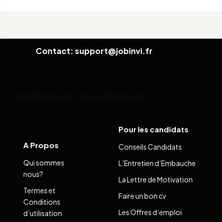
Contact: support@jobinvi.fr
118 E 128th St, East Chicago, IN 46312, US
Pour les candidats
A Propos
Conseils Candidats
Qui sommes
L’Entretien d’Embauche
nous?
La Lettre de Motivation
Termes et
Faire un bon cv
Conditions
Les Offres d’emploi
d’utilisation