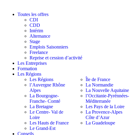
Toutes les offres
CDI
CDD
Intérim
Alternance
Stage
Emplois Saisonniers
Freelance
Reprise et cession d’activité
Les Entreprises
Formation
Les Régions
Les Régions
Île de France
l’Auvergne Rhône
La Normandie
Alpes
La Nouvelle Aquitaine
La Bourgogne-
l’Occitanie-Pyrénnées-
Franche- Comté
Méditerranée
La Bretagne
Les Pays de la Loire
Le Centre- Val de
La Provence-Alpes
Loire
Côte d’Azur
Les Hauts de France
La Guadeloupe
Le Grand-Est
Conseils