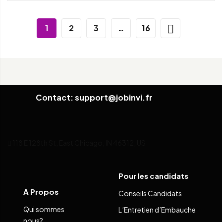
1
2
3
…
16
Contact: support@jobinvi.fr
118 E 128th St, East Chicago, IN 46312, US
Pour les candidats
A Propos
Conseils Candidats
Qui sommes
L’Entretien d’Embauche
nous?