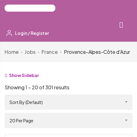
Login
/
Register
Home
Jobs
France
Provence-Alpes-Côte d'Azur
Show Sidebar
Showing
1
–
20
of 301 results
Sort By (Default)
20 Per Page