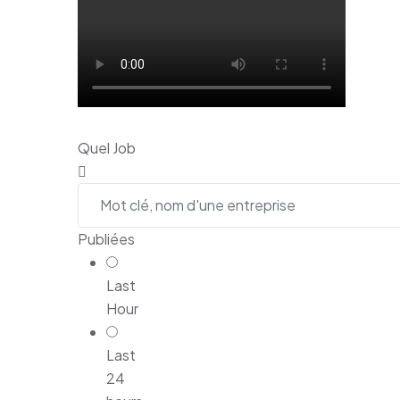
Quel Job
Publiées
Last
Hour
Last
24