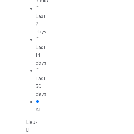
hours
Last
7
days
Last
14
days
Last
30
days
All
Lieux