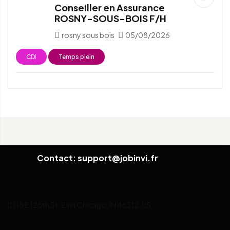
Conseiller en Assurance
ROSNY-SOUS-BOIS F/H
rosny sous bois
05/08/2026
CDI
Temps plein
Contact: support@jobinvi.fr
118 E 128th St, East Chicago, IN 46312, US