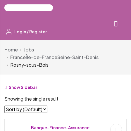
Login
/
Register
Home
Jobs
France
Île-de-France
Seine-Saint-Denis
Rosny-sous-Bois
Show Sidebar
Showing the single result
Banque-Finance-Assurance