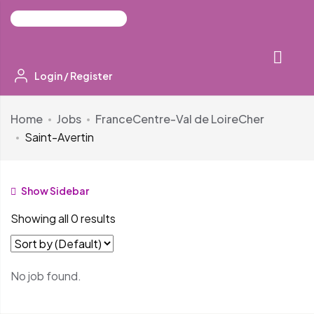
Login
/
Register
Home
Jobs
France
Centre-Val de Loire
Cher
Saint-Avertin
Show Sidebar
Showing all 0 results
No job found.