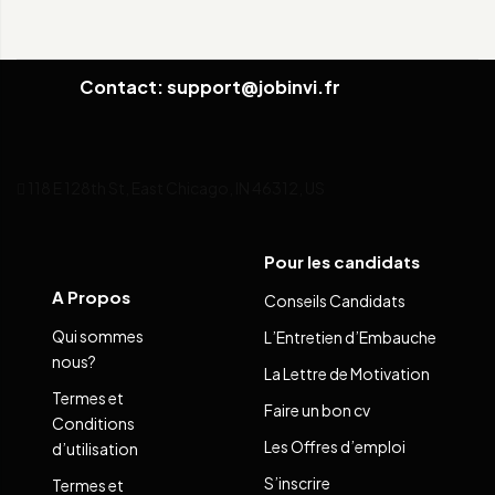
Contact: support@jobinvi.fr
118 E 128th St, East Chicago, IN 46312, US
Pour les candidats
A Propos
Conseils Candidats
Qui sommes
L’Entretien d’Embauche
nous?
La Lettre de Motivation
Termes et
Faire un bon cv
Conditions
Les Offres d’emploi
d’utilisation
S’inscrire
Termes et