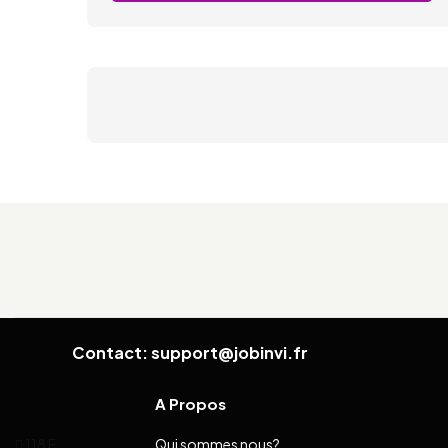
Contact: support@jobinvi.fr
A Propos
118 E
Qui sommes nous?