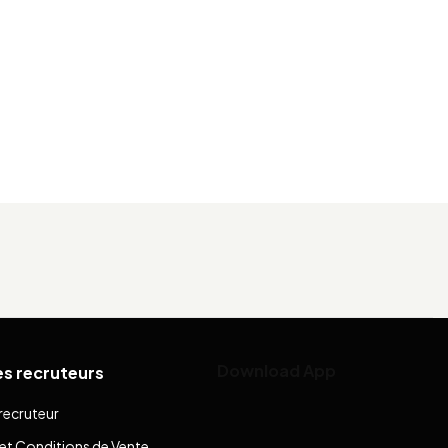
Download App
es recruteurs
recruteur
et Conditions de Vente