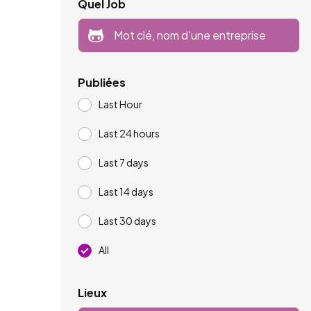
Quel Job
Publiées
Last Hour
Last 24 hours
Last 7 days
Last 14 days
Last 30 days
All
Lieux