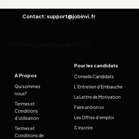
Contact: support@jobinvi.fr
118 E 128th St, East Chicago, IN 46312, US
Pour les candidats
A Propos
Conseils Candidats
Qui sommes
L’Entretien d’Embauche
nous?
La Lettre de Motivation
Termes et
Faire un bon cv
Conditions
Les Offres d’emploi
d’utilisation
S’inscrire
Termes et
Conditions de