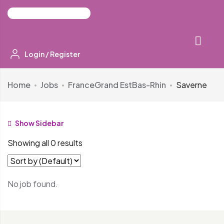
Login
/
Register
Home
Jobs
France
Grand Est
Bas-Rhin
Saverne
Show Sidebar
Showing all 0 results
No job found.