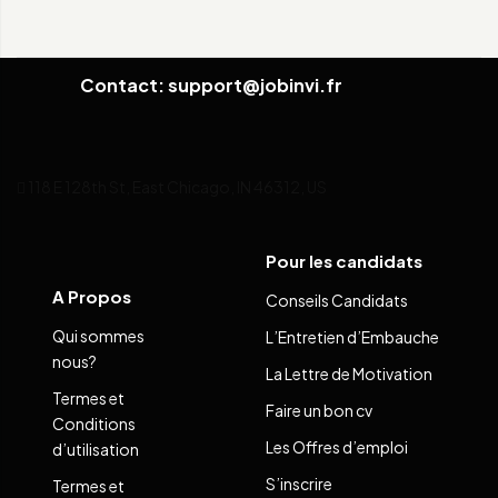
Contact: support@jobinvi.fr
118 E 128th St, East Chicago, IN 46312, US
Pour les candidats
A Propos
Conseils Candidats
Qui sommes
L’Entretien d’Embauche
nous?
La Lettre de Motivation
Termes et
Faire un bon cv
Conditions
Les Offres d’emploi
d’utilisation
S’inscrire
Termes et