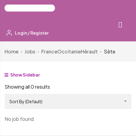
Login
/
Register
Home
Jobs
France
Occitanie
Hérault
Sète
Show Sidebar
Showing all 0 results
Sort By (Default)
No job found.