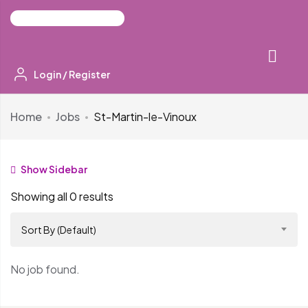
Login
/
Register
Home
Jobs
St-Martin-le-Vinoux
Show Sidebar
Showing all 0 results
Sort By (Default)
No job found.