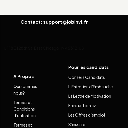
Contact: support@jobinvi.fr
118 E 128th St, East Chicago, IN 46312, US
Pour les candidats
A Propos
Conseils Candidats
Qui sommes
L’Entretien d’Embauche
nous?
La Lettre de Motivation
Termes et
Faire un bon cv
Conditions
Les Offres d’emploi
d’utilisation
S’inscrire
Termes et