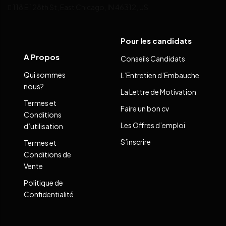
118 E 128th St, East Chicago, IN 46312, US
Pour les candidats
A Propos
Conseils Candidats
Qui sommes
L’Entretien d’Embauche
nous?
La Lettre de Motivation
Termes et
Faire un bon cv
Conditions
Les Offres d’emploi
d’utilisation
S’inscrire
Termes et
Conditions de
Vente
Politique de
Confidentialité