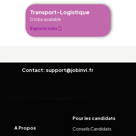
Transport-Logistique
0
Jobs available
Explore Jobs
Contact: support@jobinvi.fr
118 E 128th St, East Chicago, IN 46312, US
Pour les candidats
A Propos
Conseils Candidats