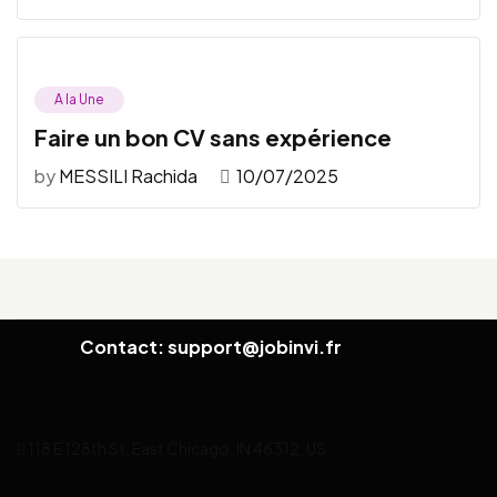
A la Une
Faire un bon CV sans expérience
by
MESSILI Rachida
10/07/2025
Contact: support@jobinvi.fr
118 E 128th St, East Chicago, IN 46312, US