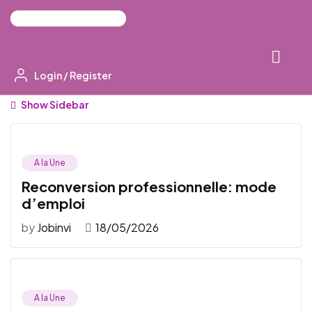
Login
/
Register
Show Sidebar
A la Une
Reconversion professionnelle: mode
d’emploi
by
Jobinvi
18/05/2026
A la Une