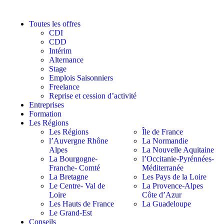
Toutes les offres
CDI
CDD
Intérim
Alternance
Stage
Emplois Saisonniers
Freelance
Reprise et cession d’activité
Entreprises
Formation
Les Régions
Les Régions
Île de France
l’Auvergne Rhône
La Normandie
Alpes
La Nouvelle Aquitaine
La Bourgogne-
l’Occitanie-Pyrénnées-
Franche- Comté
Méditerranée
La Bretagne
Les Pays de la Loire
Le Centre- Val de
La Provence-Alpes
Loire
Côte d’Azur
Les Hauts de France
La Guadeloupe
Le Grand-Est
Conseils