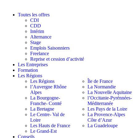
Toutes les offres
CDI
CDD
Intérim
Alternance
Stage
Emplois Saisonniers
Freelance
Reprise et cession d’activité
Les Entreprises
Formation
Les Régions
Les Régions
Île de France
l’Auvergne Rhône
La Normandie
Alpes
La Nouvelle Aquitaine
La Bourgogne-
l’Occitanie-Pyrénnées-
Franche- Comté
Méditerranée
La Bretagne
Les Pays de la Loire
Le Centre- Val de
La Provence-Alpes
Loire
Côte d’Azur
Les Hauts de France
La Guadeloupe
Le Grand-Est
Conseils