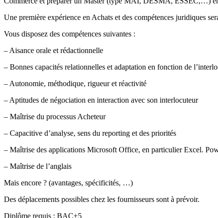
Commerce et préparer un Master (type MAI, DESMA, ESSEC,…) en
Une première expérience en Achats et des compétences juridiques serai
Vous disposez des compétences suivantes :
– Aisance orale et rédactionnelle
– Bonnes capacités relationnelles et adaptation en fonction de l’interl
– Autonomie, méthodique, rigueur et réactivité
– Aptitudes de négociation en interaction avec son interlocuteur
– Maîtrise du processus Acheteur
– Capacitive d’analyse, sens du reporting et des priorités
– Maîtrise des applications Microsoft Office, en particulier Excel. Pow
– Maîtrise de l’anglais
Mais encore ? (avantages, spécificités, …)
Des déplacements possibles chez les fournisseurs sont à prévoir.
Diplôme requis : BAC+5