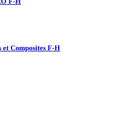
MRO F-H
s et Composites F-H