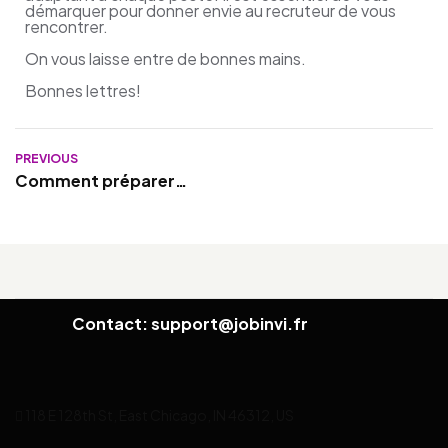
démarquer pour donner envie au recruteur de vous
rencontrer.
On vous laisse entre de bonnes mains.
Bonnes lettres!
PREVIOUS
Comment préparer
son entretien quand
on cherche une
alternance
Contact: support@jobinvi.fr
118 E 128th St, East Chicago, IN 46312, US