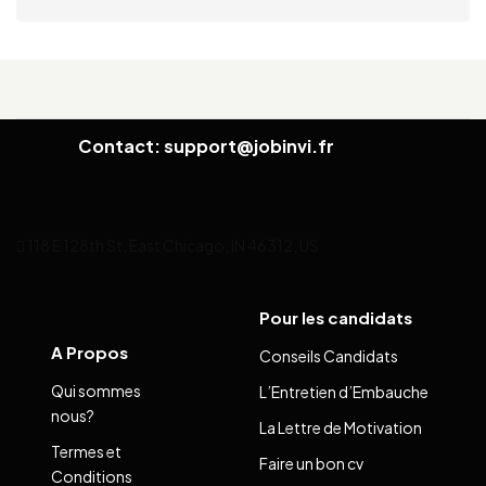
Contact: support@jobinvi.fr
118 E 128th St, East Chicago, IN 46312, US
Pour les candidats
A Propos
Conseils Candidats
Qui sommes
L’Entretien d’Embauche
nous?
La Lettre de Motivation
Termes et
Faire un bon cv
Conditions