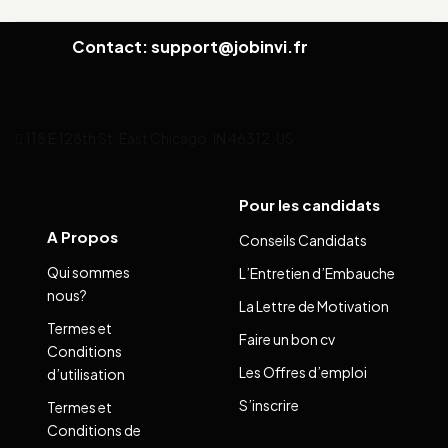
Contact: support@jobinvi.fr
118 E 128th St, East Chicago, IN 46312, US
Pour les candidats
A Propos
Conseils Candidats
Qui sommes
L’Entretien d’Embauche
nous?
La Lettre de Motivation
Termes et
Faire un bon cv
Conditions
Les Offres d’emploi
d’utilisation
S’inscrire
Termes et
Conditions de