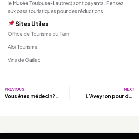
le Musée Toulouse-Lautrec) sont payants. Pensez
aux pass touristiques pour des réductions.
Sites Utiles
Office de Tourisme du Tarn
Albi Tourisme
Vins de Gaillac
PREVIOUS
NEXT
Vous êtes médecin?
L’Aveyron pour des
L’Aveyron vous
vacances alliant
accueille
nature, patrimoine et
sport