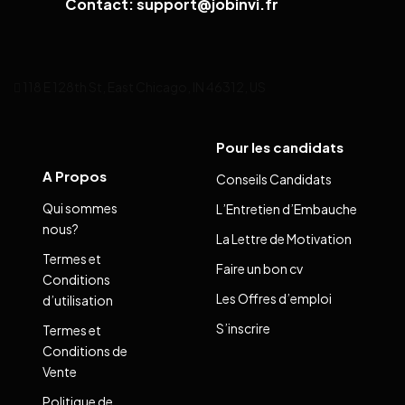
Contact: support@jobinvi.fr
118 E 128th St, East Chicago, IN 46312, US
Pour les candidats
A Propos
Conseils Candidats
Qui sommes
L’Entretien d’Embauche
nous?
La Lettre de Motivation
Termes et
Faire un bon cv
Conditions
Les Offres d’emploi
d’utilisation
S’inscrire
Termes et
Conditions de
Vente
Politique de